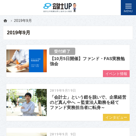
メンターに出会えるサイト。会計士の転職・キャリアアップを応援します。
先輩会計士から転職のアドバイスを聞けるメディアなら会計士アップ
ホーム
2019年9月
ホーム
2019年9月
2019年9月
【10月5日開催】ファンド・FAS実務勉
強会
イベント情報
2019年9月19日
「会計士」という鎧を脱いで、企業経営
のど真ん中へ ～監査法人勤務を経て
ファンド実務担当者に転身～
インタビュー
2019年9月 9日