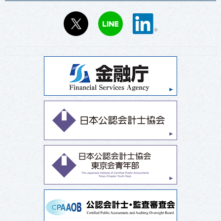
X
LINE
LinkedIn