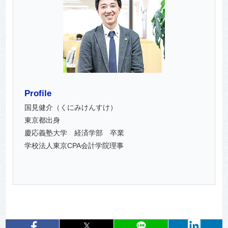
Profile
国見健介（くにみけんすけ）
東京都出身
慶応義塾大学 経済学部 卒業
学校法人東京CPA会計学院理事
entry148
シェア
entry148
シェア
entry148
LIN