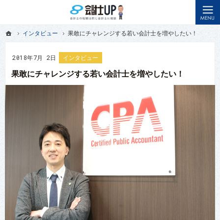
メンターに出会えるサイト。会計士の転職・キャリアアップを応援します。
先輩会計士から転職のアドバイスを聞けるメディアなら会計士アップ
ホーム
インタビュー
果敢にチャレンジする若い会計士を増やしたい！
ホーム
インタビュー
果敢にチャレンジする若い会計士を増やしたい！
2018年7月 2日
インタビュー
果敢にチャレンジする若い会計士を増やしたい！