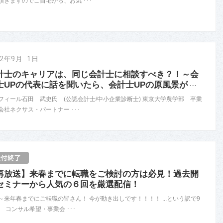
頂きますのでご自宅から、お気 ･･･
22年9月 1日
計士のキャリアは、同じ会計士に相談すべき？！～会
士UPの代表に話を聞いたら、会計士UPの原風景が
･･･
フィール石田 武史氏 (公認会計士/中小企業診断士) 東京大学農学部 卒業
会社ネクサス・パートナー ･･･
再放送】来春までに転職をご検討の方は必見！過去開
セミナーから人気の６回を厳選配信！
～来年春までにご転職の皆さん！ 今が動き出しです！！！！ ...という訳で9
、 コンサル希望・事業会 ･･･