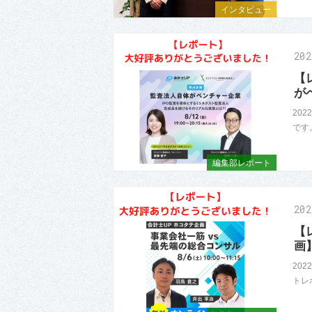
インタビュー
20
【
が
20
です。
編集部レポート
20
【
画
20
トレポ