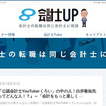
アップ
メンターに
ミナー情報
会計士Tube
キャリアス
22年10月31日
「公認会計士YouTuberくろい」の中の人！白井敬祐先
ってどんな人！？』～「会計をもっと楽しく
･･･
は会計士の皆さんならご存知の「公認会計士YouTuberくろいちゃんねる」や