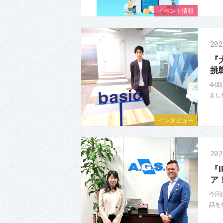
イベント情報
20
『
挑
今回
まし
インタビュー
20
『
ア
今回
話を