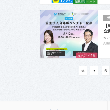
編集部レポート
【
企
カメ
受講
イベント情報
≪
前
6