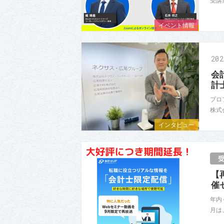
受講
イベント情報
20
会
計
プロ
株式
インタビュー
【
催
年内
月は