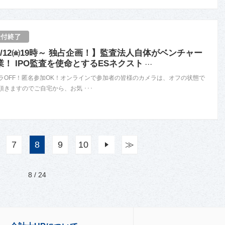
8/12㈮19時～ 独占企画！】監査法人自体がベンチャー
業！ IPO監査を使命とするESネクスト
･･･
ラOFF！匿名参加OK！オンラインで参加者の皆様のカメラは、オフの状態で
頂きますのでご自宅から、お気 ･･･
7
8
9
10
次
≫
8 / 24