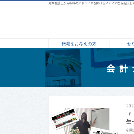
先輩会計士から転職のアドバイスを聞けるメディアなら会計士
転職をお考えの方
セ
20
『
生
今回